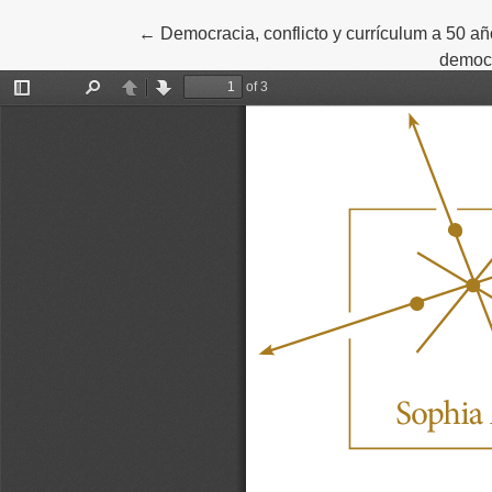
Volver a los detalles del artículo
←
Democracia, conflicto y currículum a 50 añ
democr