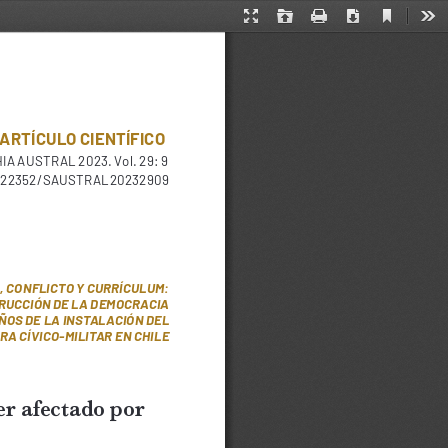
Current
Presentation
Open
Print
Download
Too
View
Mode
ARTÍCULO CIENTÍFICO
23. Vol. 29: 9
10.22352/SAUSTRAL20232909
, CONFLICTO Y CURRÍCULUM: 
RUCCIÓN DE LA DEMOCRACIA 
OS DE LA INSTALACIÓN DEL 
RA CÍVICO-MILITAR EN CHILE
r afectado por 