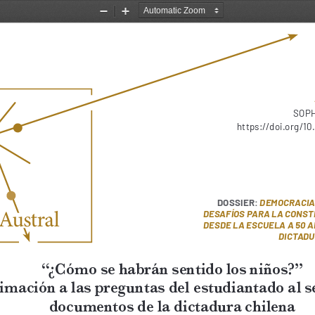
Zoom
Zoom
Out
In
SOPHIA AUSTRAL 20
https://doi.org/
DOSSIER:
 DEMOCRACIA
DESAFÍOS PARA LA CONST
DESDE LA ESCUELA A 50 AÑ
DICTADU
“¿Cómo se habrán sentido los niños?” 
mación a las preguntas del estudiantado al se
documentos de la dictadura chilena