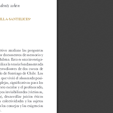
udents when 
ILLA-SANTELICES
c
etivo  analizar  las  preguntas  
por documentos de memoria y 
ilena. Esta es una investiga
-
utiliza la teoría fundamentada 
estudiantes de dos cursos de 
o de Santiago de Chile. Los 
a que vivió el alumnado posi
-
ejas, significativas para los 
xto escolar y el profesorado, 
s invisibilizados (víctimas, 
  desarrollar  juicios  éticos  
 colectividades y los sujetos 
 los consejos y las exigencias 
. 