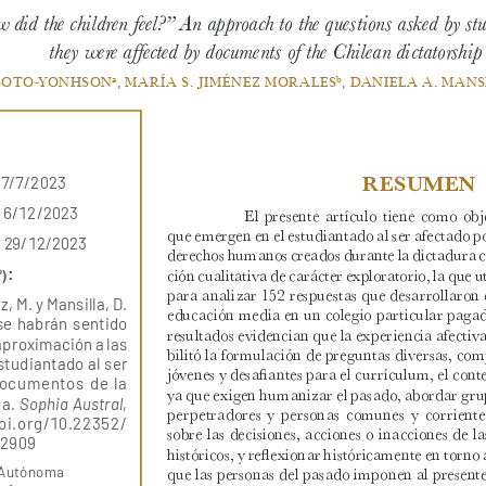
did the children feel?” An approach to the questions asked by st
they were affected by documents of the Chilean dictatorship
 SOTO-YONHSON
, MARÍA S. JIMÉNEZ MORALES
, DANIELA A. MANS
a
b
RESUMEN
!
"
!
"
#
$
#
%
!
"
#
$
"
$
%
$
&
El  presente  artículo  tiene  como  obj
que emergen en el estudiantado al ser afectado 
$
'
"
#
$
"
$
%
$
&
derechos humanos creados durante la dictadura ch
ción cualitativa de carácter exploratorio, la que 
:
)
para analizar 152 respuestas que desarrollaron 
e
z
,
M
.
y
M
a
n
s
i
l
l
a
,
D
.
educación media en un colegio particular pagad
-
.
/
0
1
2
3
4
-
.
4
5
6
7
,
resultados evidencian que la experiencia afectiv
0
=
2
,
>
6
+
0
?
6
*
4
0
8
0
-
bilitó la formulación de preguntas diversas, compl
-
5
A
7
6
0
4
5
0
7
,
0
8
-
.
2
jóvenes y desafiantes para el currículum, el conte
,
?
A
+
.
4
5
,
-
7
.
8
0
ya que exigen humanizar el pasado, abordar grupo
4
0
&
S
o
p
h
i
a
A
u
s
t
r
a
l
,
perpetradores  y  personas  comunes  y  corrientes),
,
6
&
,
2
@
F
G
#
&
"
"
$
H
"
F
sobre las decisiones, acciones o inacciones de las
"
D
#
D
históricos, y reflexionar históricamente en torno a
 Autónoma 
que las personas del pasado imponen al presente