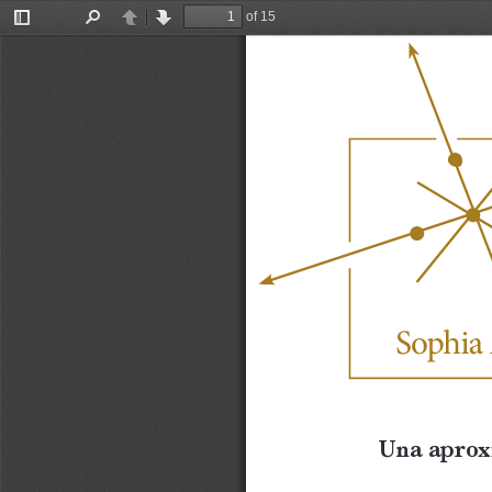
of 15
Toggle
Find
Previous
Next
Sidebar
Una aproxi