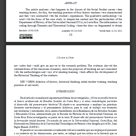
ABSTRACT
The  article  analyzes  what  happens  in  the  classes  of  the  Social  Studies  career  when  
teaching history, for this, the teaching practices of four history teachers were characterized 
and they were contrasted with the student
 experiences. The qualitative methodology was 
 ́s
used with the focus of the case study, to deepen the context and the particularities of the 
Department of History, of the Universidad Nacional (UNA), in Costa Rica. The information was 
coding through Thematic and Theoretical Coding, where the data was fragmented to obtain 
Recibido: 13/08/2020
Aceptado: 30/10/2020
Versión final: 11/01/2021
115
J. R
 & J. P
amí
Rez
agès
new  codes  that  would  give  an  answer  to  the  research  problem.  The  evidence  showed  the  
contradictions of the classroom dynamics, since the purposes of teaching are not consistent 
with the methodologies and ways of evaluating learning, which affects the development of 
the Historical Thinking of the students.
KEY WORDS:
 didactisc of history, historical thinking, initial teacher training, teaching 
practices at university. 
INTRODUCCIÓN
En el artículo se analiza el siguiente problema de investigación: 
¿Cómo se enseña historia 
al  futuro  profesorado  de  Estudios  Sociales  de  Costa  Rica
  y  si  estas  metodologías  permiten  
el  desarrollo  del  pensamiento  histórico?
  El  objetivo  es  caracterizar  y  analizar  las  prácticas  
docentes  universitarias  y  el  pensamiento  histórico,  para  lo  cual  se  trabajó  con  docentes  
universitarias y estudiantes de la carrera bachillerato en la Enseñanza de los Estudios Sociales 
y Educación Cívica, administrada por la Escuela de Historia de la Universidad Nacional, en 
Costa Rica. Esta investigación es parte de la tesis 
El desarrollo del pensamiento histórico en 
la formación inicial docente. Un estudio de caso en la Universidad Nacional, Costa Rica, 
del 
Doctorado en Didáctica de la Universidad Tecnológica de Pereira y fue dirigida por el Dr. Joan 
Pagès Blanch (Q.E.P.D.).
El pasado es un conocimiento socialmente útil en la medida que nos explique el presente 
y su contexto en las democracias, por tanto, se indagó qué tan crítica es la historia que se 