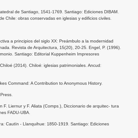
Catedral de Santiago, 1541-1769. Santiago: Ediciones DIBAM.
de Chile: obras conservadas en iglesias y edificios civiles.
ctiva a principios del siglo XX: Preámbulo a la modernidad
mada. Revista de Arquitectura, 15(20), 20-25. Engel, P. (1996).
trimonio. Santiago: Editorial Kuppenheim Impresores
hiloé (2014). Chiloé: iglesias patrimoniales. Ancud:
akes Command: A Contribution to Anonymous History.
 Press.
n F. Liernur y F. Aliata (Comps.), Diccionario de arquitec- tura
iones FADU-UBA.
ra: Cautín - Llanquihue: 1850-1919. Santiago: Ediciones