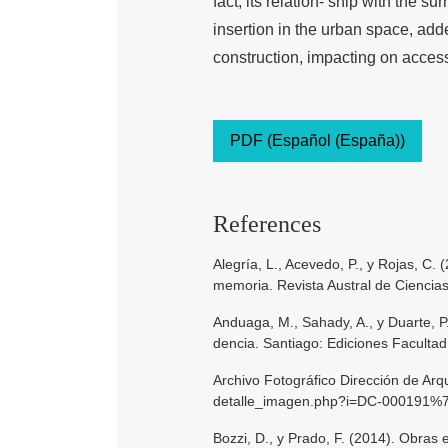
fact, its relation- ship with the 
insertion in the urban space, add
construction, impacting on accessib
PDF (Español (España))
References
Alegría, L., Acevedo, P., y Rojas, C. 
memoria. Revista Austral de Ciencias
Anduaga, M., Sahady, A., y Duarte, P
dencia. Santiago: Ediciones Facultad
Archivo Fotográfico Dirección de Arq
detalle_imagen.php?i=DC-00019
Bozzi, D., y Prado, F. (2014). Obras 