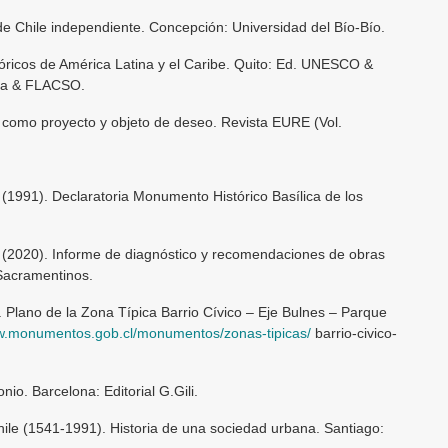
de Chile independiente. Concepción: Universidad del Bío-Bío.
stóricos de América Latina y el Caribe. Quito: Ed. UNESCO &
cia & FLACSO.
co como proyecto y objeto de deseo. Revista EURE (Vol.
1991). Declaratoria Monumento Histórico Basílica de los
2020). Informe de diagnóstico y recomendaciones de obras
 Sacramentinos.
lano de la Zona Típica Barrio Cívico – Eje Bulnes – Parque
ww.monumentos.gob.cl/monumentos/zonas-tipicas/
barrio-civico-
nio. Barcelona: Editorial G.Gili.
ile (1541-1991). Historia de una sociedad urbana. Santiago: