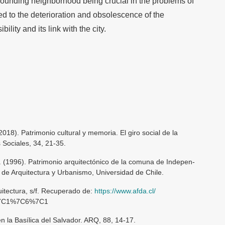
surrounding neighborhood being crucial in the problems of
ed to the deterioration and obsolescence of the
ility and its link with the city.
(2018). Patrimonio cultural y memoria. El giro social de la
 Sociales, 34, 21-35.
. (1996). Patrimonio arquitectónico de la comuna de Indepen-
 de Arquitectura y Urbanismo, Universidad de Chile.
uitectura, s/f. Recuperado de:
https://www.afda.cl/
1%7C1%7C6%7C1
en la Basílica del Salvador. ARQ, 88, 14-17.