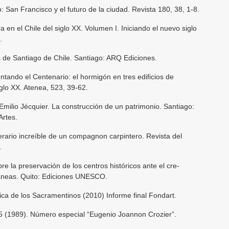
o: San Francisco y el futuro de la ciudad. Revista 180, 38, 1-8.
a en el Chile del siglo XX. Volumen I. Iniciando el nuevo siglo
.
s de Santiago de Chile. Santiago: ARQ Ediciones.
ntando el Centenario: el hormigón en tres edificios de
glo XX. Atenea, 523, 39-62.
 Emilio Jécquier. La construcción de un patrimonio. Santiago:
Artes.
tinerario increíble de un compagnon carpintero. Revista del
.
la preservación de los centros históricos ante el cre-
áneas. Quito: Ediciones UNESCO.
ica de los Sacramentinos (2010) Informe final Fondart.
55 (1989). Número especial “Eugenio Joannon Crozier”.