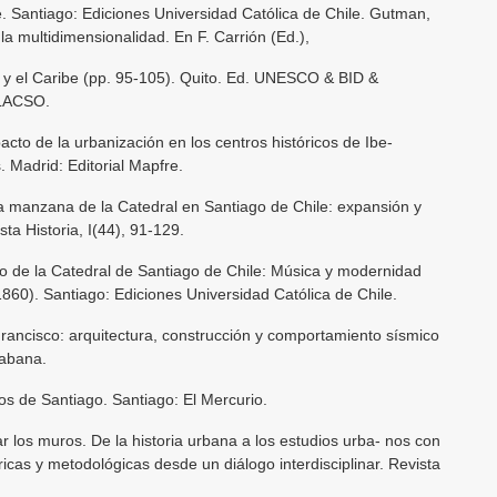
é. Santiago: Ediciones Universidad Católica de Chile. Gutman,
a multidimensionalidad. En F. Carrión (Ed.),
a y el Caribe (pp. 95-105). Quito. Ed. UNESCO & BID &
FLACSO.
cto de la urbanización en los centros históricos de Ibe-
 Madrid: Editorial Mapfre.
 La manzana de la Catedral en Santiago de Chile: expansión y
ta Historia, I(44), 91-129.
no de la Catedral de Santiago de Chile: Música y modernidad
60). Santiago: Ediciones Universidad Católica de Chile.
Francisco: arquitectura, construcción y comportamiento sísmico
Cabana.
os de Santiago. Santiago: El Mercurio.
r los muros. De la historia urbana a los estudios urba- nos con
ricas y metodológicas desde un diálogo interdisciplinar. Revista