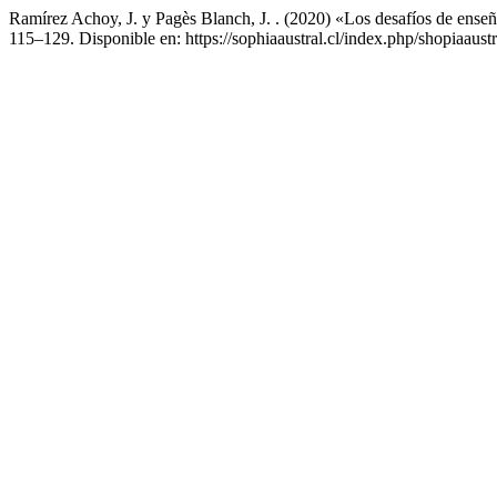
Ramírez Achoy, J. y Pagès Blanch, J. . (2020) «Los desafíos de enseñar
115–129. Disponible en: https://sophiaaustral.cl/index.php/shopiaaust