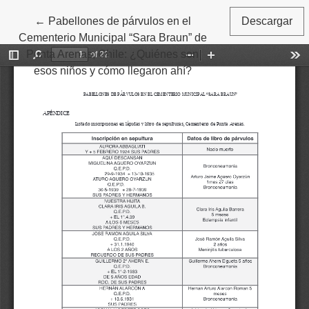
Volver a los detalles del artículo
←
Pabellones de párvulos en el
Descargar
Cementerio Municipal “Sara Braun” de
Punta Arenas, Chile: ¿Quiénes son
esos niños y cómo llegaron ahí?